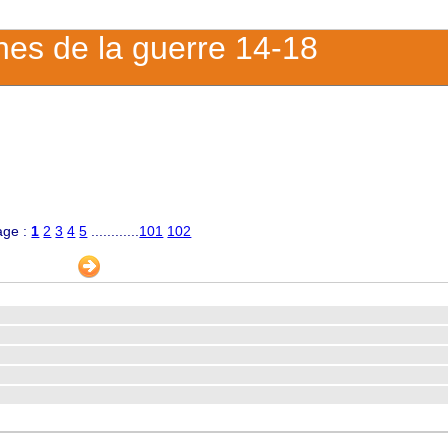
ches de la guerre 14-18
age :
1
2
3
4
5
............
101
102