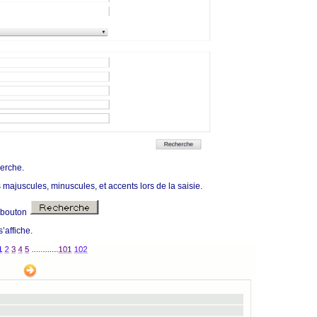
herche.
les majuscules, minuscules, et accents lors de la saisie.
e bouton
’affiche.