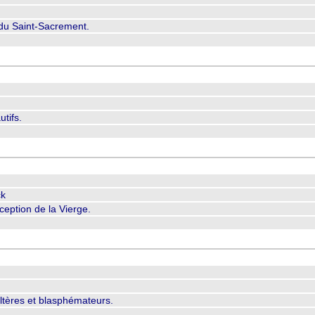
e
e du Saint-Sacrement.
k
utifs.
ck
nception de la Vierge.
ultères et blasphémateurs.