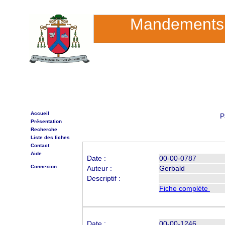
Mandements 
Accueil
P
Présentation
Recherche
Liste des fiches
Contact
Aide
Date :
00-00-0787
Connexion
Auteur :
Gerbald
Descriptif :
Fiche complète
Date :
00-00-1246