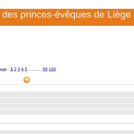
des princes-évêques de Liège
age :
1
2
3
4
5
............
99
100